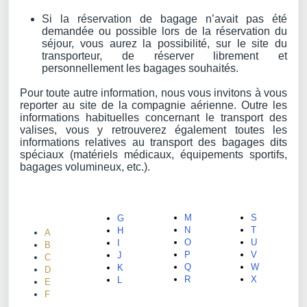
Si la réservation de bagage n’avait pas été
demandée ou possible lors de la réservation du
séjour, vous aurez la possibilité, sur le site du
transporteur, de réserver librement et
personnellement les bagages souhaités.
Pour toute autre information, nous vous invitons à vous
reporter au site de la compagnie aérienne. Outre les
informations habituelles concernant le transport des
valises, vous y retrouverez également toutes les
informations relatives au transport des bagages dits
spéciaux (matériels médicaux, équipements sportifs,
bagages volumineux, etc.).
TABLE
DES
MATIÈRES
M
S
G
N
T
H
A
O
U
I
B
P
V
J
C
Q
W
K
D
R
X
L
E
F