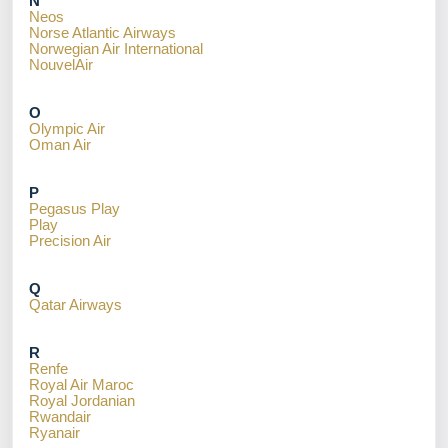
N
Neos
Norse Atlantic Airways
Norwegian Air International
NouvelAir
O
Olympic Air
Oman Air
P
Pegasus Play
Play
Precision Air
Q
Qatar Airways
R
Renfe
Royal Air Maroc
Royal Jordanian
Rwandair
Ryanair