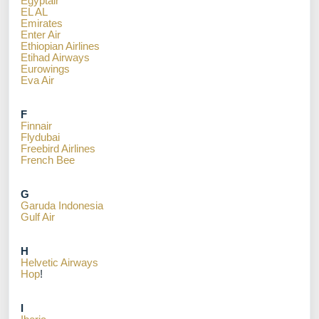
Egyptair
EL AL
Emirates
Enter Air
Ethiopian Airlines
Etihad Airways
Eurowings
Eva Air
F
Finnair
Flydubai
Freebird Airlines
French Bee
G
Garuda Indonesia
Gulf Air
H
Helvetic Airways
Hop
!
I