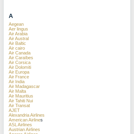
A
Aegean
Aer lingus
Air Arabia
Air Austral
Air Baltic
Air cairo
Air Canada
Air Caraïbes
Air Corsica
Air Dolomiti
Air Europa
Air France
Air India
Air Madagascar
Air Malta
Air Mauritius
Air Tahiti Nui
Air Transat
AJET
Alexandria Airlines
American Airline
s
ASL Airlines
Austrian Airlines