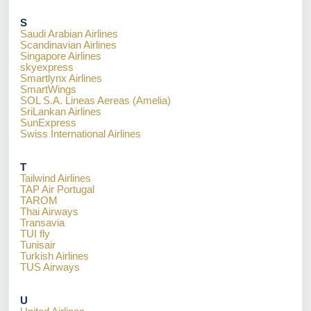
S
Saudi Arabian Airlines
Scandinavian Airlines
Singapore Airlines
skyexpress
Smartlynx Airlines
SmartWings
SOL S.A. Lineas Aereas (Amelia)
SriLankan Airlines
SunExpress
Swiss International Airlines
T
Tailwind Airlines
TAP Air Portugal
TAROM
Thai Airways
Transavia
TUI fly
Tunisair
Turkish Airlines
TUS Airways
U