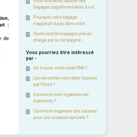
Vous souhaitez ajouter des
bagages supplémentaires à votre
réservation ?
Pourquoi votre bagage
ion,
n’apparaît-il pas dans votre
rt :
carnet de voyage ?
Quels sont les bagages pris en
e de
charge par la compagnie
aérienne dans le cadre de votre
Vous pourriez être intéressé
séjour ?
par -
Où trouver votre code PNR ?
Les serviettes sont-elles fournies
par l'hôtel ?
Comment sont organisés les
transferts ?
Comment organiser une surprise
pour une occasion spéciale ?