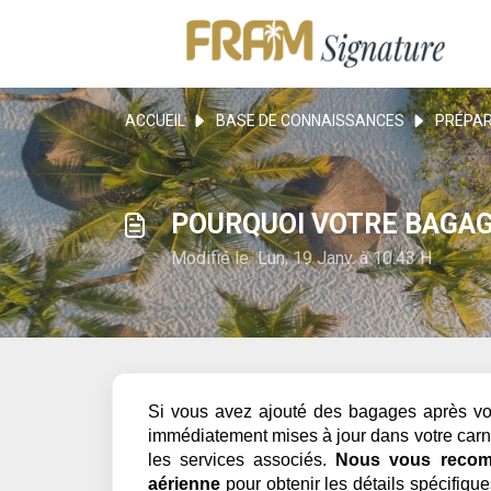
ACCUEIL
BASE DE CONNAISSANCES
PRÉPAR
POURQUOI VOTRE BAGAGE
Modifié le Lun, 19 Janv. à 10:43 H
Si vous avez ajouté des bagages après votr
immédiatement mises à jour dans votre carne
les services associés.
Nous
vous recomm
aérienne
pour obtenir les détails spécifiqu