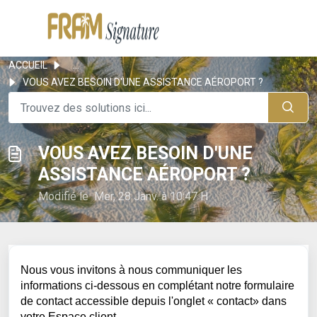
ACCUEIL
...
VOUS AVEZ BESOIN D'UNE ASSISTANCE AÉROPORT ?
VOUS AVEZ BESOIN D'UNE
ASSISTANCE AÉROPORT ?
Modifié le Mer, 28 Janv. à 10:47 H
Nous vous invitons à nous
communiquer les
informations ci-dessous
en complétant notre formulaire
de contact accessible depuis
l'onglet « contact» dans
votre Espace client.