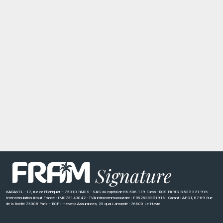
KARAVEL - 17, rue de l’Echiquier – 75010 PARIS - SAS au capital de 86.506.179 Euros - RCS PARIS B 532 321 916
Immatriculation Atout France : IM075140042 - TVA intracommunautaire : FR52532321916 - Garant : APST, 87-89 Rue
de la Boétie 75008 Paris – RCP : Helvetia Assurances, 25 quai Lamandé - 76600 Le Havre