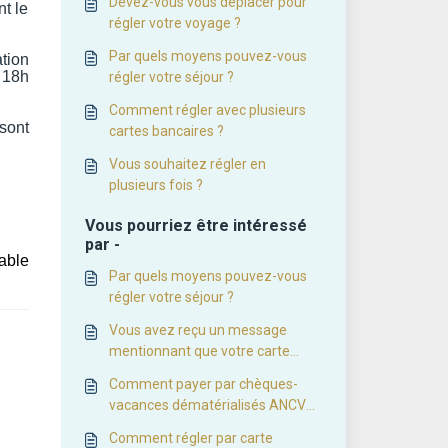
Devez-vous vous déplacer pour
nt le
régler votre voyage ?
Par quels moyens pouvez-vous
tion
 18h
régler votre séjour ?
Comment régler avec plusieurs
 sont
cartes bancaires ?
Vous souhaitez régler en
plusieurs fois ?
Vous pourriez être intéressé
par -
able
Par quels moyens pouvez-vous
régler votre séjour ?
Vous avez reçu un message
mentionnant que votre carte
bancaire n'avait pu être débitée.
Comment payer par chèques-
Que devez-vous faire ?
vacances dématérialisés ANCV
Connect ?
Comment régler par carte