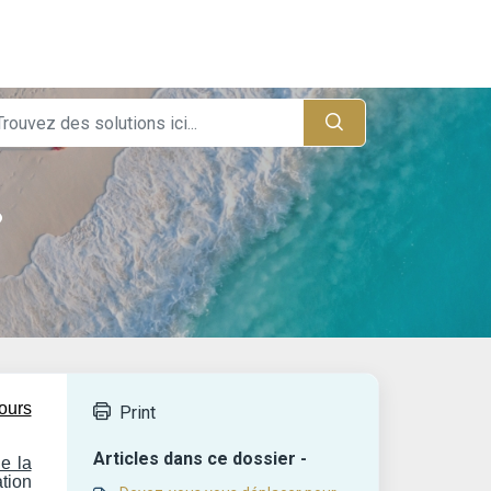
?
ours
Print
Articles dans ce dossier -
de la
ation