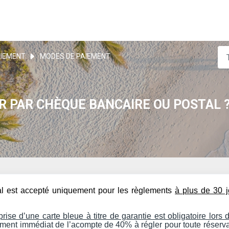
IEMENT
MODES DE PAIEMENT
R PAR CHÈQUE BANCAIRE OU POSTAL 
l est accepté uniquement pour les règlements
à plus de 30 j
prise d’une carte bleue à titre de garantie est obligatoire lors 
aiement immédiat de l’acompte de 40% à régler pour toute réserv