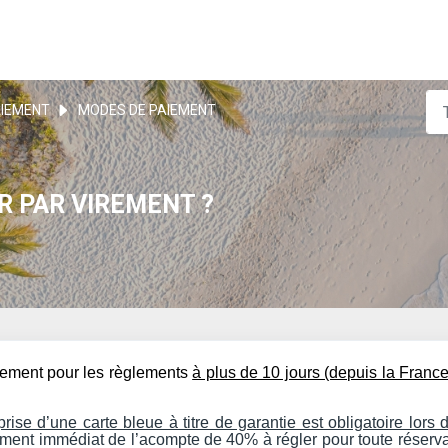
IEMENT
MODES DE PAIEMENT
R PAR VIREMENT ?
uement pour les règlements
à plus de 10 jours (depuis la Franc
prise d’une carte bleue à titre de garantie est obligatoire lors 
aiement immédiat de l’acompte de 40% à régler pour toute réserv