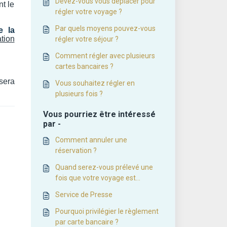
Devez-vous vous déplacer pour
nt le
régler votre voyage ?
Par quels moyens pouvez-vous
e la
tion
régler votre séjour ?
Comment régler avec plusieurs
cartes bancaires ?
 sera
Vous souhaitez régler en
plusieurs fois ?
Vous pourriez être intéressé
par -
Comment annuler une
réservation ?
Quand serez-vous prélevé une
fois que votre voyage est
confirmé ?
Service de Presse
Pourquoi privilégier le règlement
par carte bancaire ?