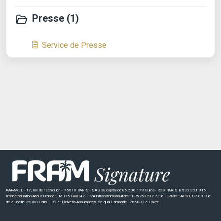
Presse (1)
Service de Presse
KARAVEL - 17, rue de l’Echiquier – 75010 PARIS - SAS au capital de 86.506.179 Euros - RCS PARIS B 532 321 916
Immatriculation Atout France : IM075140042 - TVA intracommunautaire : FR52532321916 - Garant : APST, 87-89 Rue
de la Boétie 75008 Paris – RCP : Helvetia Assurances, 25 quai Lamandé - 76600 Le Havre